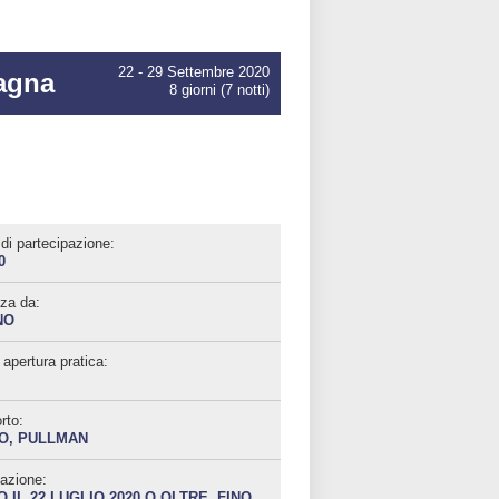
22 - 29 Settembre 2020
agna
8 giorni (7 notti)
di partecipazione:
0
za da:
NO
apertura pratica:
rto:
O, PULLMAN
azione:
 IL 22 LUGLIO 2020 O OLTRE, FINO