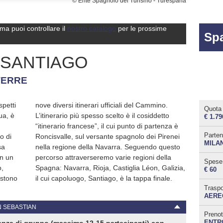
© Ente Spagnolo del Turismo - Turespaña
 ma puoi controllare il
nostro catalogo
per le prossime
Sp
 SANTIAGO
TERRE
spetti
mmino.
Quota 
ua, è
detto
€ 1.79
Parten
o di
enei
MILA
sa
to
in un
della
Spese 
o,
a,
€ 60
istono
il cui capoluogo, Santiago, è la tappa finale.
Traspo
AERE
N SEBASTIAN
Prenot
ENTRO