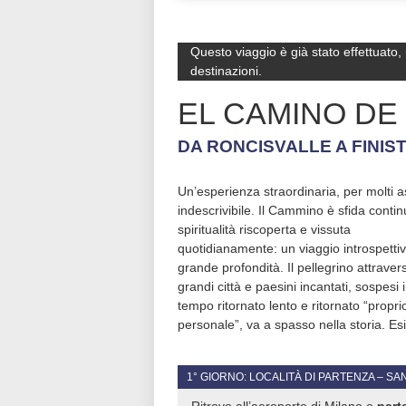
Questo viaggio è già stato effettuato,
destinazioni.
EL CAMINO DE
DA RONCISVALLE A FINIS
Un’esperienza straordinaria, per molti a
nove diversi itinerari ufficiali del Ca
indescrivibile. Il Cammino è sfida contin
L’itinerario più spesso scelto è il cosid
spiritualità riscoperta e vissuta
“itinerario francese”, il cui punto di partenza è
quotidianamente: un viaggio introspettiv
Roncisvalle, sul versante spagnolo dei Pir
grande profondità. Il pellegrino attraver
nella regione della Navarra. Seguendo ques
grandi città e paesini incantati, sospesi 
percorso attraverseremo varie regioni 
tempo ritornato lento e ritornato “propri
Spagna: Navarra, Rioja, Castiglia Léon, Galizi
personale”, va a spasso nella storia. Es
1° GIORNO: LOCALITÀ DI PARTENZA – SA