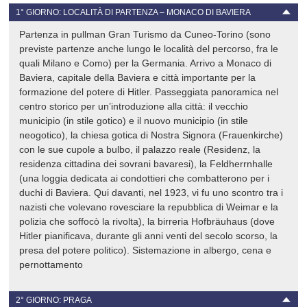
1° GIORNO: LOCALITÀ DI PARTENZA – MONACO DI BAVIERA
Partenza in pullman Gran Turismo da Cuneo-Torino (sono
previste partenze anche lungo le località del percorso, fra le
quali Milano e Como) per la Germania. Arrivo a Monaco di
Baviera, capitale della Baviera e città importante per la
formazione del potere di Hitler. Passeggiata panoramica nel
centro storico per un’introduzione alla città: il vecchio
municipio (in stile gotico) e il nuovo municipio (in stile
neogotico), la chiesa gotica di Nostra Signora (Frauenkirche)
con le sue cupole a bulbo, il palazzo reale (Residenz, la
residenza cittadina dei sovrani bavaresi), la Feldherrnhalle
(una loggia dedicata ai condottieri che combatterono per i
duchi di Baviera. Qui davanti, nel 1923, vi fu uno scontro tra i
nazisti che volevano rovesciare la repubblica di Weimar e la
polizia che soffocò la rivolta), la birreria Hofbräuhaus (dove
Hitler pianificava, durante gli anni venti del secolo scorso, la
presa del potere politico). Sistemazione in albergo, cena e
pernottamento
2° GIORNO: PRAGA