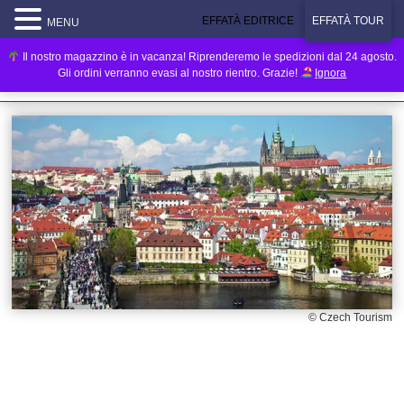
EFFATÀ EDITRICE
EFFATÀ TOUR
MENU
Il nostro magazzino è in vacanza! Riprenderemo le spedizioni dal 24 agosto.
Gli ordini verranno evasi al nostro rientro. Grazie!
Ignora
© Czech Tourism