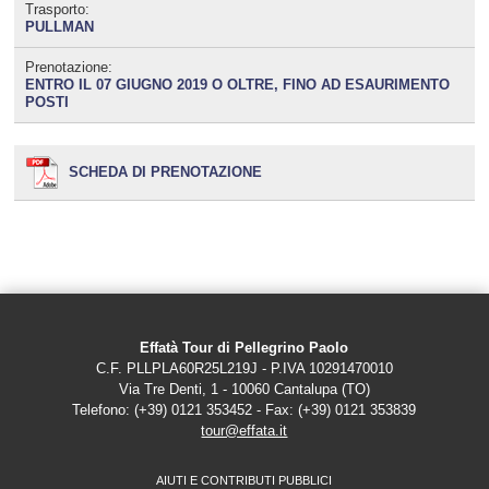
Trasporto:
PULLMAN
Prenotazione:
ENTRO IL 07 GIUGNO 2019 O OLTRE, FINO AD ESAURIMENTO
POSTI
SCHEDA DI PRENOTAZIONE
Effatà Tour di Pellegrino Paolo
C.F. PLLPLA60R25L219J - P.IVA 10291470010
Via Tre Denti, 1 - 10060 Cantalupa (TO)
Telefono: (+39) 0121 353452 - Fax: (+39) 0121 353839
tour@effata.it
AIUTI E CONTRIBUTI PUBBLICI