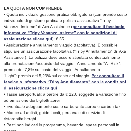
centro culturale della comunità ceca. Rientro in albergo, cena
LA QUOTA NON COMPRENDE
e pernottamento.
• Quota individuale gestione pratica obbligatoria (comprende costo
individuale di gestione pratica e polizza assicurativa “Tripy
Vacanze Insieme” di Axa Assistance (
per consultare il fascicolo
informativo “Tripy Vacanze Insieme” con le condizioni di
assicurazione clicca qui
): € 55
• Assicurazione annullamento viaggio (facoltativa). È possibile
stipulare un’assicurazione facoltativa (“Tripy Annullamento” di Axa
Assistance ).
La polizza deve essere stipulata contestualmente
alla prenotazione/acquisto del viaggio. Annullamento “All Risk”:
premio del 7,8% sul costo del viaggio. Annullamento
“Light”: premio del 5,23% sul costo del viaggio.
Per consultare il
fascicolo informativo “Tripy Annullamento” con le condizioni
di assicurazione clicca qui
• Tasse aeroportuali: a partire da € 120, soggette a variazione fino
ad emissione dei biglietti aerei
• Eventuale adeguamento costo carburante aereo e carbon tax
• Mance ad autisti, guide locali, personale di servizio di
ristoranti/alberghi
• Pasti non indicati in programma, bevande, spese personali in