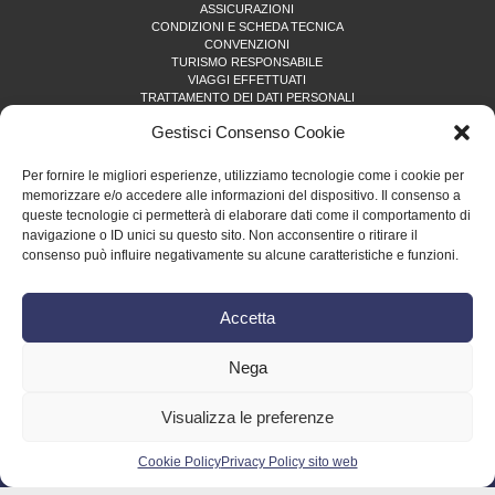
ASSICURAZIONI
CONDIZIONI E SCHEDA TECNICA
CONVENZIONI
TURISMO RESPONSABILE
VIAGGI EFFETTUATI
TRATTAMENTO DEI DATI PERSONALI
PRIVACY POLICY SITO WEB
Gestisci Consenso Cookie
COOKIE POLICY (UE)
Per fornire le migliori esperienze, utilizziamo tecnologie come i cookie per
ISCRIVITI ALLA NEWSLETTER
memorizzare e/o accedere alle informazioni del dispositivo. Il consenso a
queste tecnologie ci permetterà di elaborare dati come il comportamento di
Name
navigazione o ID unici su questo sito. Non acconsentire o ritirare il
consenso può influire negativamente su alcune caratteristiche e funzioni.
Email
Accetta
Nega
Visualizza le preferenze
Copyright © 2026 •
Effatà Tour
di Pellegrino Paolo • P.IVA 10291470010 • tel. (+39) 0121
353452 •
tour@effata.it
Cookie Policy
Privacy Policy sito web
credits