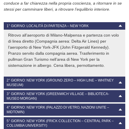
conduce a far chiarezza nella propria coscienza, a ritornare in se
stessi per camminare liberi, a ritrovare l’equilibrio interiore.
1° GIORNO: LOCALITÀ DI PARTENZA – NEW YORK
Ritrovo all’aeroporto di Milano-Malpensa e partenza con volo
di linea diretto (Compagnia aerea: Delta Air Lines) per
l’aeroporto di New York-JFK (John Fitzgerald Kennedy).
Pranzo servito dalla compagnia aerea. Trasferimento in
pullman Gran Turismo nell’area di New York per la
sistemazione in albergo. Cena libera, pernottamento.
2° GIORNO: NEW YORK (GROUND ZERO – HIGH LINE – WHITNEY
MUSEUM)
3° GIORNO: NEW YORK (GREENWICH VILLAGE – BIBLIOTECA-
Colazione. L’incontro con la città di New York inizia presso
MUSEO MORGAN)
“Ground Zero”
con le due fontane del memoriale dedicato
alle vittime dell’attentato dell’11 settembre 2001, che segnano
4° GIORNO: NEW YORK (PALAZZO DI VETRO, NAZIONI UNITE –
Colazione. Passeggiata nella
Lower Manhattan
(Manhattan
MIDTOWN)
la sagoma delle due torri. Qui, durante la celebrazione del
bassa) percorrendo le strade del Greenwich Village,
10º anniversario dell’attentato, la canzone
The Sound of
caratterizzato da case basse costruite con mattoni, un
5° GIORNO: NEW YORK (FRICK COLLECTION – CENTRAL PARK –
Colazione. Visita del
Palazzo di Vetro
, sede centrale delle
Silence
è stata eseguita dallo stesso Paul Simon, in un clima
COLUMBIA UNIVERSITY)
quartiere propulsore di nuove idee a partire dal movimento
Nazioni Unite, per conoscere come questa organizzazione