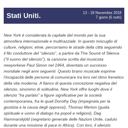
13 - 19 Novembre 2018
Stati Uniti.
7 giorni (6 notti)
New York è considerata la capitale del mondo per la sua
atmosfera internazionale e multirazziale. In questo miscuglio di
culture, religioni, etnie, percorriamo le strade della città seguendo
il filo conduttore del “silenzio”, a partire da
The Sound of Silence
(“Il suono del silenzio”), la canzone scritta dal musicista
newyorkese Paul Simon nel 1964, diventata un successo
mondiale negli anni seguenti. Questo brano musicale esprime
l’incapacità delle persone di comunicare tra loro nel ritmo frenetico
della vita moderna. A fianco di questa concezione negativa del
silenzio, sinonimo di solitudine, New York offre luoghi dove il
silenzio “ha parlato” a figure significative per la società
contemporanea, fra le quali Dorothy Day (impegnata per la
giustizia e la causa degli oppressi), Thomas Merton (guida
spirituale e uomo di dialogo tra popoli e religioni), Dag
Hammarskjöld (segretario generale delle Nazioni Unite, caduto
durante una missione di pace in Africa). Con loro, il silenzio