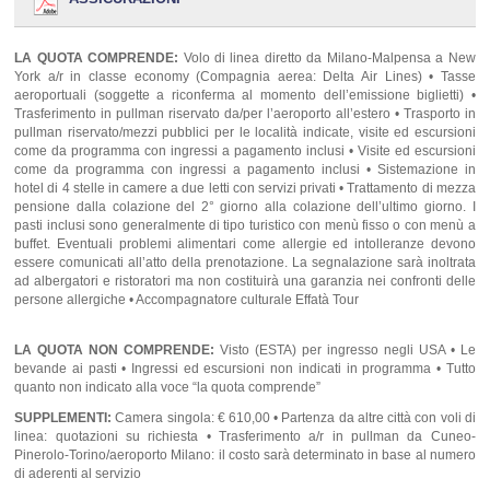
Salita sull’Osservatorio del Rockefeller Center, definito “Top of
cinquanta libri sulla spiritualità monastica da lui scritti,
The Rock” al 70° piano dell’edificio per ammirare il panorama
instaura un dialogo con il il mondo contemporaneo, che
di New York: la vista spazia da Central Park, con il suo
spazia dai diritti civili alla non violenza, all’ecumenismo, agli
LA QUOTA COMPRENDE:
Volo di linea diretto da Milano-Malpensa a New
scenario verde, ai grattacieli della Midtown Manhattan, tra cui
armamenti nucleari. Sostiamo presso la chiesa del Corpus
York a/r in classe economy (Compagnia aerea: Delta Air Lines) • Tasse
anche l’Empire State Building. Rientro in albergo, cena e
aeroportuali (soggette a riconferma al momento dell’emissione biglietti) •
Christi, vicino alla Columbia University, dove Merton ricevette
Trasferimento in pullman riservato da/per l’aeroporto all’estero • Trasporto in
pernottamento.
il battesimo nel 1938 all’età di ventitrè anni e riprendiamo le
pullman riservato/mezzi pubblici per le località indicate, visite ed escursioni
parole di Thomas Merton: «La verità si forma nel silenzio, nel
come da programma con ingressi a pagamento inclusi • Visite ed escursioni
lavoro e nella sofferenza, con i quali noi diventiamo veri».
come da programma con ingressi a pagamento inclusi • Sistemazione in
hotel di 4 stelle in camere a due letti con servizi privati • Trattamento di mezza
Rientro in albergo, cena e pernottamento.
pensione dalla colazione del 2° giorno alla colazione dell’ultimo giorno. I
pasti inclusi sono generalmente di tipo turistico con menù fisso o con menù a
buffet. Eventuali problemi alimentari come allergie ed intolleranze devono
essere comunicati all’atto della prenotazione. La segnalazione sarà inoltrata
ad albergatori e ristoratori ma non costituirà una garanzia nei confronti delle
persone allergiche • Accompagnatore culturale Effatà Tour
LA QUOTA NON COMPRENDE:
Visto (ESTA) per ingresso negli USA • Le
bevande ai pasti • Ingressi ed escursioni non indicati in programma • Tutto
quanto non indicato alla voce “la quota comprende”
SUPPLEMENTI:
Camera singola: € 610,00 • Partenza da altre città con voli di
linea: quotazioni su richiesta • Trasferimento a/r in pullman da Cuneo-
Pinerolo-Torino/aeroporto Milano: il costo sarà determinato in base al numero
di aderenti al servizio