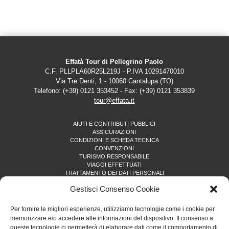
Effatà Tour di Pellegrino Paolo
C.F. PLLPLA60R25L219J - P.IVA 10291470010
Via Tre Denti, 1 - 10060 Cantalupa (TO)
Telefono: (+39) 0121 353452 - Fax: (+39) 0121 353839
tour@effata.it
AIUTI E CONTRIBUTI PUBBLICI
ASSICURAZIONI
CONDIZIONI E SCHEDA TECNICA
CONVENZIONI
TURISMO RESPONSABILE
VIAGGI EFFETTUATI
TRATTAMENTO DEI DATI PERSONALI
PRIVACY POLICY SITO WEB
Gestisci Consenso Cookie
COOKIE POLICY (UE)
Per fornire le migliori esperienze, utilizziamo tecnologie come i cookie per
ISCRIVITI ALLA NEWSLETTER
memorizzare e/o accedere alle informazioni del dispositivo. Il consenso a
queste tecnologie ci permetterà di elaborare dati come il comportamento di