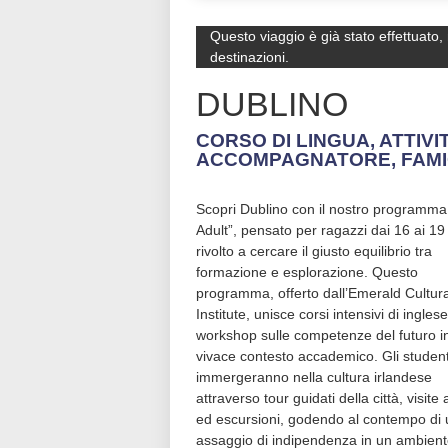
Questo viaggio è già stato effettuato,
destinazioni.
DUBLINO
CORSO DI LINGUA, ATTIV
ACCOMPAGNATORE, FAMI
Scopri Dublino con il nostro programm
orizzonti culturali e creeranno a
Adult”, pensato per ragazzi dai 16 ai 19
internazionali durature nel cuore della c
rivolto a cercare il giusto equilibrio tra
formazione e esplorazione. Questo
programma, offerto dall’Emerald Cultura
Institute, unisce corsi intensivi di ingles
workshop sulle competenze del futuro i
vivace contesto accademico. Gli student
immergeranno nella cultura irlandese
attraverso tour guidati della città, visite
ed escursioni, godendo al contempo di 
assaggio di indipendenza in un ambien