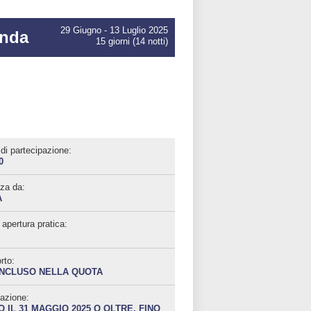
29 Giugno - 13 Luglio 2025
anda
15 giorni (14 notti)
di partecipazione:
0
za da:
A
apertura pratica:
rto:
INCLUSO NELLA QUOTA
azione:
 IL 31 MAGGIO 2025 O OLTRE, FINO