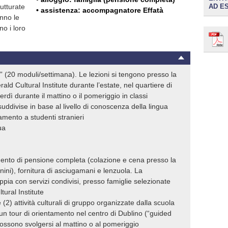
rutturate
AD E
• assistenza: accompagnatore Effatà
anno le
o i loro
” (20 moduli/settimana). Le lezioni si tengono presso la
ld Cultural Institute durante l’estate, nel quartiere di
rdì durante il mattino o il pomeriggio in classi
uddivise in base al livello di conoscenza della lingua
namento a studenti stranieri
ua
amento di pensione completa (colazione e cena presso la
ini), fornitura di asciugamani e lenzuola. La
pia con servizi condivisi, presso famiglie selezionate
ural Institute
(2) attività culturali di gruppo organizzate dalla scuola
 un tour di orientamento nel centro di Dublino (“guided
 possono svolgersi al mattino o al pomeriggio