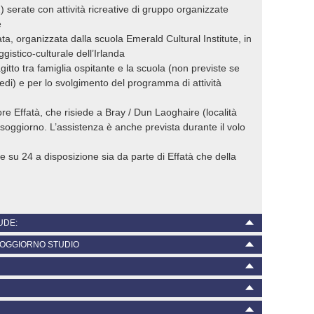
(2) serate con attività ricreative di gruppo organizzate
e
ata, organizzata dalla scuola Emerald Cultural Institute, in
ggistico-culturale dell’Irlanda
agitto tra famiglia ospitante e la scuola (non previste se
iedi) e per lo svolgimento del programma di attività
re Effatà, che risiede a Bray / Dun Laoghaire (località
ro soggiorno. L’assistenza è anche prevista durante il volo
e su 24 a disposizione sia da parte di Effatà che della
UDE:
 SOGGIORNO STUDIO
oporto di Dublino (obbligatorio per studenti minorenni),
servato esclusivamente per il gruppo: Euro 130
 Soggiorno Studio a comunicare il proprio interesse
 di Polizza assicurativa “Multirisk” di guard.me
. Questa manifestazione di interesse non è vincolante e
lattosio, senza glutine,…): € 45 / settimana
che, infortuni, bagaglio, responsabilità civile): € 150
to. In seguito alla ricezione della manifestazione
ernational Insurance (facoltativa): € 85. E’ possibile
o di validità in originale
entivo per il volo.