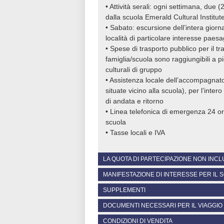
• Attività serali: ogni settimana, due 
dalla scuola Emerald Cultural Institut
• Sabato: escursione dell’intera giorn
località di particolare interesse paesa
• Spese di trasporto pubblico per il tr
famiglia/scuola sono raggiungibili a p
culturali di gruppo
• Assistenza locale dell’accompagnato
situate vicino alla scuola), per l’inte
di andata e ritorno
• Linea telefonica di emergenza 24 or
scuola
• Tasse locali e IVA
LA QUOTA DI PARTECIPAZIONE NON INCL
MANIFESTAZIONE DI INTERESSE PER IL
• Trasferimento condiviso da/per l’aer
organizzato in un veicolo privato, ri
SUPPLEMENTI
Invitiamo chi desidera partecipare al
• Spese apertura pratica (comprensive
preliminare entro il 31 dicembre 2024
DOCUMENTI NECESSARI PER IL VIAGGIO
• Diete speciali (dieta vegana, senza 
International Insurance per spese medi
non richiede alcun versamento immedia
• Polizza annullamento di guard.me Int
CONDIZIONI DI VENDITA
• Passaporto o carta di identità in cors
d’interesse Effatà Tour invierà un prev