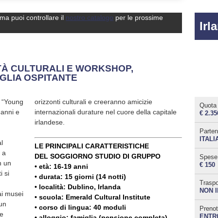
 ma puoi controllare il
nostro catalogo
per le prossime
Irl
ITÀ CULTURALI E WORKSHOP,
GLIA OSPITANTE
a “Young
micizie
Quota 
 anni e
apitale
€ 2.35
irlandese.
Parten
ITALI
l
LE PRINCIPALI CARATTERISTICHE
e a
DEL SOGGIORNO STUDIO DI GRUPPO
Spese 
n un
€ 150
• età: 16-19 anni
i si
• durata: 15 giorni (14 notti)
Traspo
• località:
Dublino, Irlanda
NON 
 ai musei
• scuola: Emerald Cultural Institute
un
• corso di lingua: 40 moduli
Prenot
te
ENTRO
• alloggio: famiglia (pensione completa)