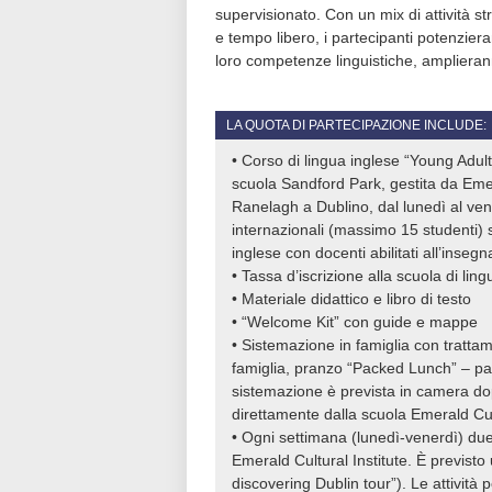
supervisionato. Con un mix di attività st
e tempo libero, i partecipanti potenzier
loro competenze linguistiche, amplierann
LA QUOTA DI PARTECIPAZIONE INCLUDE:
• Corso di lingua inglese “Young Adult
scuola Sandford Park, gestita da Emera
Ranelagh a Dublino, dal lunedì al vene
internazionali (massimo 15 studenti) s
inglese con docenti abilitati all’inseg
• Tassa d’iscrizione alla scuola di ling
• Materiale didattico e libro di testo
• “Welcome Kit” con guide e mappe
• Sistemazione in famiglia con tratt
famiglia, pranzo “Packed Lunch” – pan
sistemazione è prevista in camera dop
direttamente dalla scuola Emerald Cult
• Ogni settimana (lunedì-venerdì) due 
Emerald Cultural Institute. È previsto
discovering Dublin tour”). Le attività