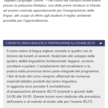
“Applied Language Centre” – nel cuore del campus universitario
presso la palazzina Dedalus, una delle prime strutture in Irlanda
ad essere costruita appositamente per l’insegnamento delle
lingue, allo scopo di offrire agli studenti il miglior ambiente
possibile per l’apprendimento.
CORSO DI LINGUA INGLESE E PREPARAZIONE ALL'ESAME IELTS
Il corso estivo di lingua inglese consiste in quattro ore di
lezione dal lunedì al venerdì, finalizzate allo sviluppo delle
quattro abilità
linguistiche fondamentali:
leggere, scrivere,
ascoltare e parlare
. L’ampliamento del vocabolario e la
pratica nella pronuncia fanno parte integrale del programma.
I libri di testo del corso vengono affiancati da numerosi
materiali didattici prodotti dal centro linguistico.
In aggiunta sono previste 4 ore/settimana
di
preparazione
all
‘
esame
IELTS
(martedì e giovedì dalle
14:00 alle 16:00. Queste lezioni sono dedicate alla procedura
dell’
esame
e al metodo di studio utile per l’
esame
IELTS
.