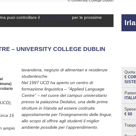
© University College Dublin
 ma puoi controllare il
nostro catalogo
per le prossime
Irl
RE – UNIVERSITY COLLEGE DUBLIN
lavanderia, negozio di alimentari e residenze
Quota 
studentesche.
€ COR
al
SISTE
Nel 1997 UCD ha aperto un centro di
timana)
rsitario
formazione linguistica – “Applied Language
Parten
Centre” – nel cuore del campus universitario
ITALI
presso la palazzina Dedalus, una delle prime
 (UCD),
strutture in Irlanda ad essere costruita
Spese 
€ 60
appositamente per l’insegnamento delle lingue,
circa 15
allo scopo di offrire agli studenti il miglior
Traspo
ambiente possibile per l’apprendimento.
un ampio