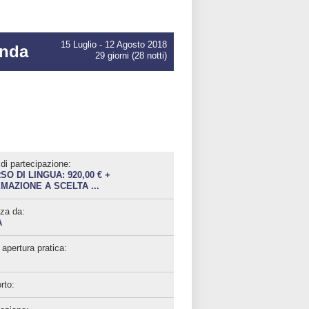
15 Luglio - 12 Agosto 2018
anda
29 giorni (28 notti)
di partecipazione:
SO DI LINGUA: 920,00 € +
MAZIONE A SCELTA ...
za da:
A
apertura pratica:
rto: