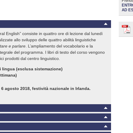
Prenot
ENTRO
AD E
ral English” consiste in quattro ore di lezione dal lunedì
lizzate allo sviluppo delle quattro abilità
linguistiche
ltare e parlare
. L’ampliamento del vocabolario e la
tegrale del programma. I libri di testo del corso vengono
ci prodotti dal centro linguistico.
i lingua (esclusa sistemazione)
ettimana)
ì
6
agosto
2018, festività nazionale in Irlanda.
ingola con trattamento di mezza pensione (colazione,
 lingua UCD: € 60,00
e completa (colazione, pranzo, cena) dal sabato alla