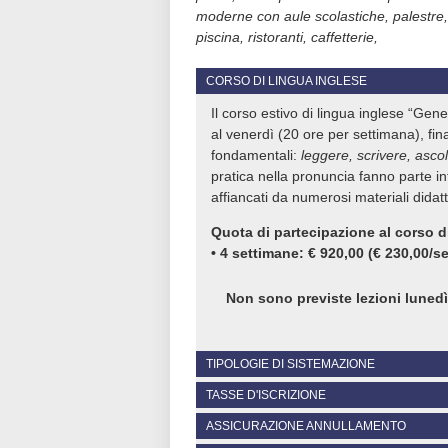
moderne con aule scolastiche, palestre,
piscina, ristoranti, caffetterie,
CORSO DI LINGUA INGLESE
Il corso estivo di lingua inglese “Gene
al venerdì (20 ore per settimana), fina
fondamentali:
leggere, scrivere, asco
pratica nella pronuncia fanno parte in
affiancati da numerosi materiali didatti
Quota di partecipazione al corso d
• 4 settimane: € 920,00 (€ 230,00/s
Non sono previste lezioni luned
TIPOLOGIE DI SISTEMAZIONE
TASSE D'ISCRIZIONE
Famiglia ospitante
Sistemazione in famiglia in camera s
ASSICURAZIONE ANNULLAMENTO
•
Tassa d’iscrizione alla Scuola di
cena) dal lunedì al venerdì e pension