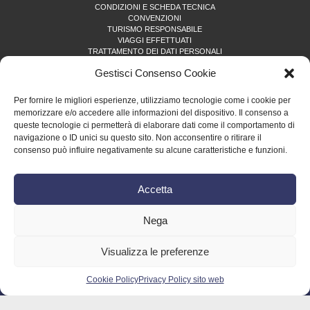
CONDIZIONI E SCHEDA TECNICA
CONVENZIONI
TURISMO RESPONSABILE
VIAGGI EFFETTUATI
TRATTAMENTO DEI DATI PERSONALI
PRIVACY POLICY SITO WEB
Gestisci Consenso Cookie
COOKIE POLICY (UE)
Per fornire le migliori esperienze, utilizziamo tecnologie come i cookie per
ISCRIVITI ALLA NEWSLETTER
memorizzare e/o accedere alle informazioni del dispositivo. Il consenso a
queste tecnologie ci permetterà di elaborare dati come il comportamento di
Name
navigazione o ID unici su questo sito. Non acconsentire o ritirare il
consenso può influire negativamente su alcune caratteristiche e funzioni.
Email
Accetta
Nega
Visualizza le preferenze
Copyright © 2026 •
Effatà Tour
di Pellegrino Paolo • P.IVA 10291470010 • tel. (+39) 0121
353452 •
tour@effata.it
Cookie Policy
Privacy Policy sito web
credits