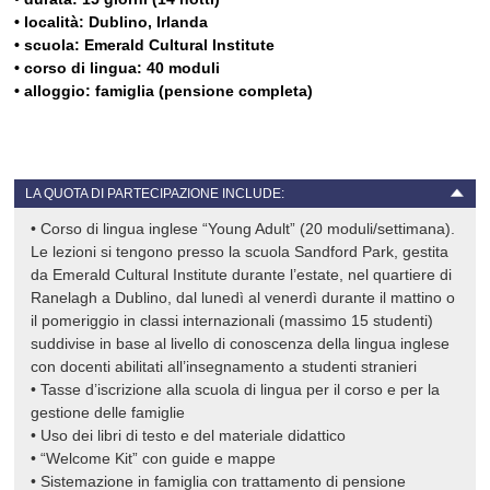
• località:
Dublino, Irlanda
• scuola: Emerald Cultural Institute
• corso di lingua: 40 moduli
• alloggio: famiglia (pensione completa)
LA QUOTA DI PARTECIPAZIONE INCLUDE:
• Corso di lingua inglese “Young Adult” (20 moduli/settimana).
Le lezioni si tengono presso la scuola Sandford Park, gestita
da Emerald Cultural Institute durante l’estate, nel quartiere di
Ranelagh a Dublino, dal lunedì al venerdì durante il mattino o
il pomeriggio in classi internazionali (massimo 15 studenti)
suddivise in base al livello di conoscenza della lingua inglese
con docenti abilitati all’insegnamento a studenti stranieri
• Tasse d’iscrizione alla scuola di lingua per il corso e per la
gestione delle famiglie
• Uso dei libri di testo e del materiale didattico
• “Welcome Kit” con guide e mappe
• Sistemazione in famiglia con trattamento di pensione