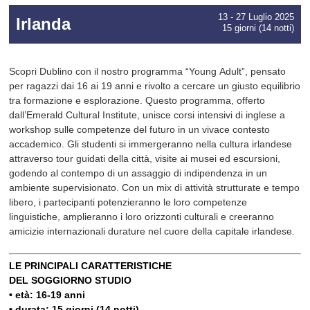
13 - 27 Luglio 2025
Irlanda
15 giorni (14 notti)
Scopri Dublino con il nostro programma “Young Adult”, pensato
per ragazzi dai 16 ai 19 anni e rivolto a cercare un giusto equilibrio
tra formazione e esplorazione. Questo programma, offerto
dall’Emerald Cultural Institute, unisce corsi intensivi di inglese a
workshop sulle competenze del futuro in un vivace contesto
accademico. Gli studenti si immergeranno nella cultura irlandese
attraverso tour guidati della città, visite ai musei ed escursioni,
godendo al contempo di un assaggio di indipendenza in un
ambiente supervisionato. Con un mix di attività strutturate e tempo
libero, i partecipanti potenzieranno le loro competenze
linguistiche, amplieranno i loro orizzonti culturali e creeranno
amicizie internazionali durature nel cuore della capitale irlandese.
LE PRINCIPALI CARATTERISTICHE
DEL SOGGIORNO STUDIO
• età: 16-19 anni
• durata: 15 giorni (14 notti)